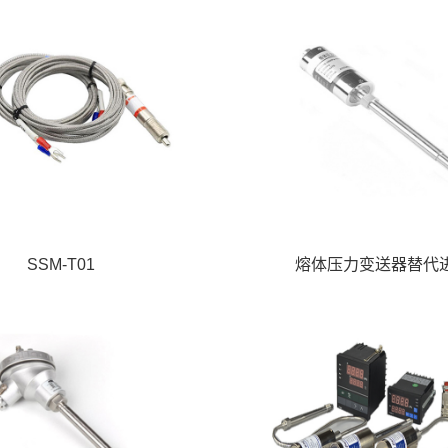
SSM-T01
熔体压力变送器替代