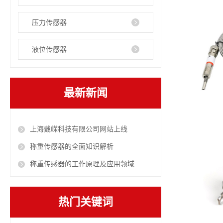
压力传感器
液位传感器
最新新闻
上海戴嵘科技有限公司网站上线
称重传感器的全面知识解析
称重传感器的工作原理及应用领域
热门关键词