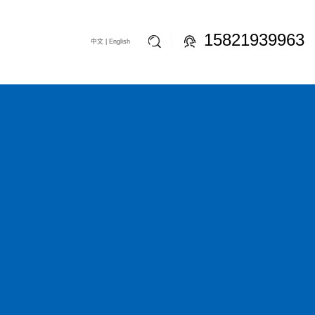
15821939963
中文 |
English